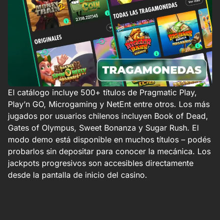
El catálogo incluye 500+ títulos de Pragmatic Play,
Play’n GO, Microgaming y NetEnt entre otros. Los más
jugados por usuarios chilenos incluyen Book of Dead,
Gates of Olympus, Sweet Bonanza y Sugar Rush. El
modo demo está disponible en muchos títulos – podés
probarlos sin depositar para conocer la mecánica. Los
jackpots progresivos son accesibles directamente
desde la pantalla de inicio del casino.