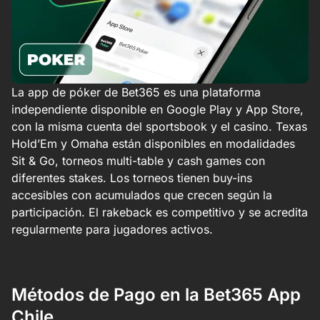
La app de póker de Bet365 es una plataforma
independiente disponible en Google Play y App Store,
con la misma cuenta del sportsbook y el casino. Texas
Hold’Em y Omaha están disponibles en modalidades
Sit & Go, torneos multi-table y cash games con
diferentes stakes. Los torneos tienen buy-ins
accesibles con acumulados que crecen según la
participación. El rakeback es competitivo y se acredita
regularmente para jugadores activos.
Métodos de Pago en la Bet365 App
Chile