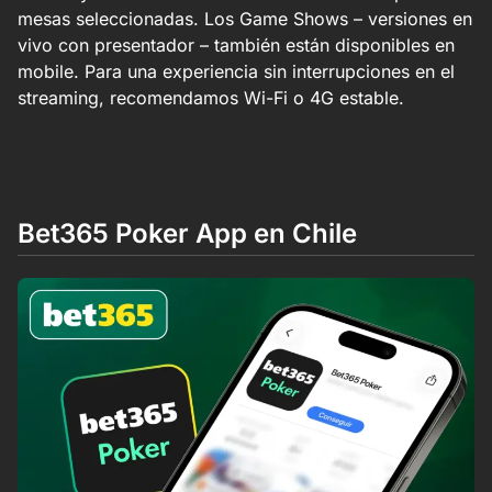
mesas seleccionadas. Los Game Shows – versiones en
vivo con presentador – también están disponibles en
mobile. Para una experiencia sin interrupciones en el
streaming, recomendamos Wi-Fi o 4G estable.
Bet365 Poker App en Chile