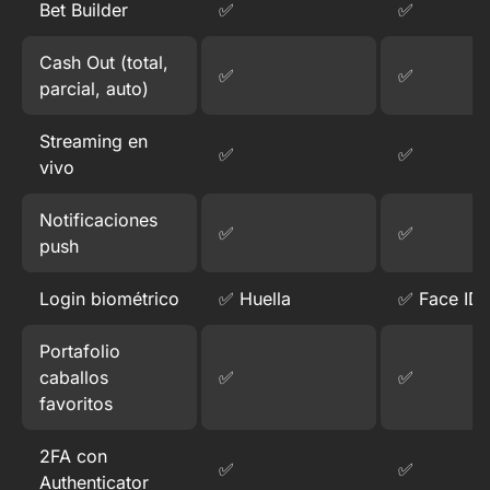
Bet Builder
✅
✅
Cash Out (total,
✅
✅
parcial, auto)
Streaming en
✅
✅
vivo
Notificaciones
✅
✅
push
Login biométrico
✅ Huella
✅ Face ID
Portafolio
caballos
✅
✅
favoritos
2FA con
✅
✅
Authenticator