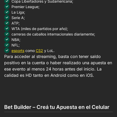
Copa Libertadores y Sudamericana;
Premier League;
La Liga;
Serie A;
ATP;
WTA (miles de partidos por año);
carreras de caballos internacionales diariamente;
NBA;
NFL;
esports
como
CS2
y LoL.
Para acceder al streaming, basta con tener saldo
positivo en la cuenta o haber realizado una apuesta en
ese evento al menos 24 horas antes del inicio. La
calidad es HD tanto en Android como en iOS.
Bet Builder – Creá tu Apuesta en el Celular