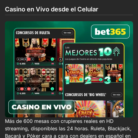
Casino en Vivo desde el Celular
Más de 600 mesas con crupieres reales en HD
streaming, disponibles las 24 horas. Ruleta, Blackjack,
Bacará y Póker cara a cara con dealers en español en