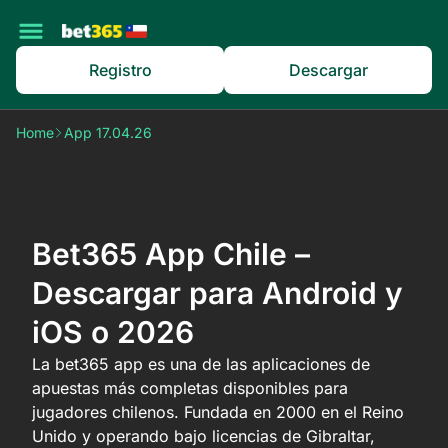
Registro
Descargar
Home
App 17.04.26
Bet365 App Chile –
Descargar para Android y
iOS o 2026
La bet365 app es una de las aplicaciones de
apuestas más completas disponibles para
jugadores chilenos. Fundada en 2000 en el Reino
Unido y operando bajo licencias de Gibraltar,