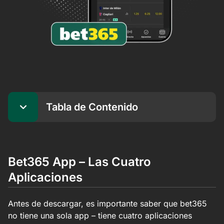
Tabla de Contenido
Bet365 App – Las Cuatro Aplicaciones
Interfaz de la Bet365 App – Cómo se Ve
Bet365 App – Las Cuatro
Cómo Descargar Bet365 para Android en Chile
Aplicaciones
Opción 1 – Google Play Store (La Más Fácil)
Opción 2 – APK desde el Sitio Oficial
⚠️ Advertencia Crítica – Sin VPN en Chile
Antes de descargar, es importante saber que bet365
Bet365 App iOS para iPhone y iPad
no tiene una sola app – tiene cuatro aplicaciones