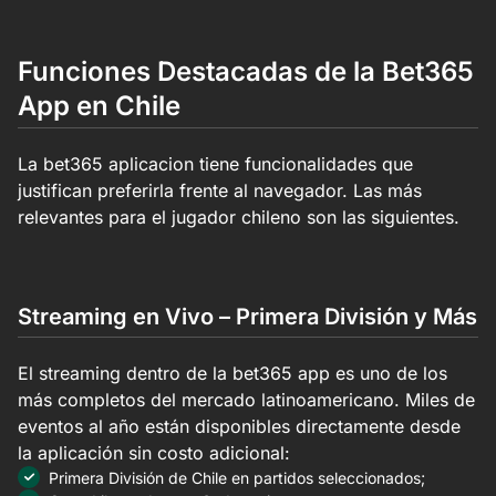
Funciones Destacadas de la Bet365
App en Chile
La bet365 aplicacion tiene funcionalidades que
justifican preferirla frente al navegador. Las más
relevantes para el jugador chileno son las siguientes.
Streaming en Vivo – Primera División y Más
El streaming dentro de la bet365 app es uno de los
más completos del mercado latinoamericano. Miles de
eventos al año están disponibles directamente desde
la aplicación sin costo adicional:
Primera División de Chile en partidos seleccionados;