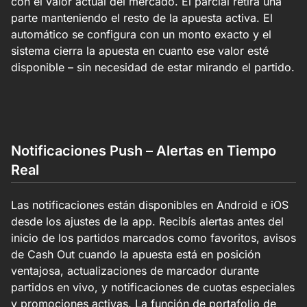
con el valor actual del mercado. El parcial retira una
parte manteniendo el resto de la apuesta activa. El
automático se configura con un monto exacto y el
sistema cierra la apuesta en cuanto ese valor esté
disponible – sin necesidad de estar mirando el partido.
Notificaciones Push – Alertas en Tiempo
Real
Las notificaciones están disponibles en Android e iOS
desde los ajustes de la app. Recibís alertas antes del
inicio de los partidos marcados como favoritos, avisos
de Cash Out cuando la apuesta está en posición
ventajosa, actualizaciones de marcador durante
partidos en vivo, y notificaciones de cuotas especiales
y promociones activas. La función de portafolio de