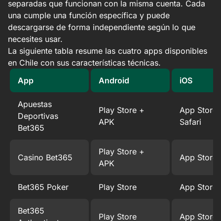
Opción 1 – App Store (Recomendada)
separadas que funcionan con la misma cuenta. Cada
Opción 2 – Acceso Directo desde Safari (Sin
una cumple una función específica y puede
Descarga)
descargarse de forma independiente según lo que
Bet365 Mobile vs Sitio Web
necesites usar.
Funciones Destacadas de la Bet365 App en Chile
La siguiente tabla resume las cuatro apps disponibles
Streaming en Vivo – Primera División y Más
en Chile con sus características técnicas.
Bet Builder – Creá tu Apuesta en el Celular
App
Android
iOS
Cash Out – Control Total desde el Celular
Notificaciones Push – Alertas en Tiempo Real
Apuestas
Superaumento y Cuotas Mejoradas
Play Store +
App Store 
Deportivas
Apuestas en Vivo en la App Bet365
APK
Safari
Bet365
Casino Bet365 en la App – App Separada
Tragamonedas en la App de Casino
Play Store +
Casino en Vivo desde el Celular
Casino Bet365
App Store
APK
Bet365 Poker App en Chile
Métodos de Pago en la Bet365 App Chile
Bet365 Poker
Play Store
App Store
Dispositivos Compatibles en Chile
Seguridad en la Bet365 App
Bet365
Cómo Actualizar la Bet365 App
Play Store
App Store