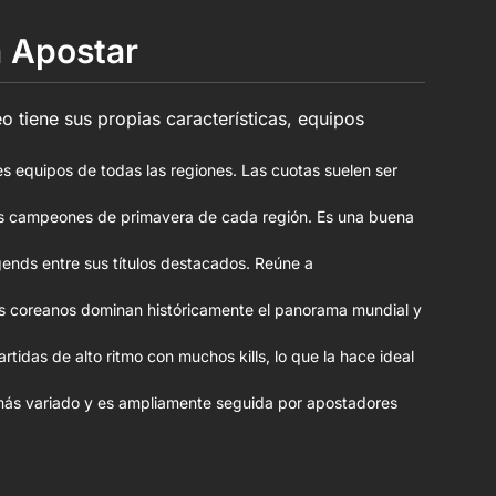
 Apostar
 tiene sus propias características, equipos
es equipos de todas las regiones. Las cuotas suelen ser
los campeones de primavera de cada región. Es una buena
ends entre sus títulos destacados. Reúne a
os coreanos dominan históricamente el panorama mundial y
das de alto ritmo con muchos kills, lo que la hace ideal
o más variado y es ampliamente seguida por apostadores