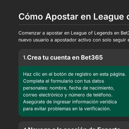
Apuestas en League of Legends desde la App d
Bono de Bienvenida para Apuestas en League of
Cómo Apostar en League o
Tipos de Apuestas de League of Legends en Be
Los Torneos de League of Legends Más Importan
Ventajas de Apostar en League of Legends con B
Comenzar a apostar en League of Legends en Bet3
Consejos y Estrategias para Apostar en League 
nuevo usuario a apostador activo con solo seguir e
Preguntas Frecuentes sobre Apuestas en League
Crea tu cuenta en Bet365
1.
Haz clic en el botón de registro en esta página.
Completa el formulario con tus datos
personales: nombre, fecha de nacimiento,
correo electrónico y número de teléfono.
Asegúrate de ingresar información verídica
para evitar problemas en la verificación.