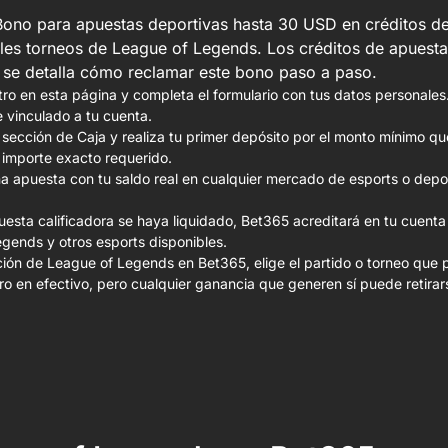
 Bono para apuestas deportivas hasta 30 USD en créditos d
ipales torneos de League of Legends. Los créditos de apuest
n se detalla cómo reclamar este bono paso a paso.
stro en esta página y completa el formulario con tus datos personale
 vinculado a tu cuenta.
sección de Caja y realiza tu primer depósito por el monto mínimo qu
 importe exacto requerido.
 apuesta con tu saldo real en cualquier mercado de esports o depor
esta calificadora se haya liquidado, Bet365 acreditará en tu cuenta
egends y otros esports disponibles.
ón de League of Legends en Bet365, elige el partido o torneo que pre
ro en efectivo, pero cualquier ganancia que generen sí puede retirar