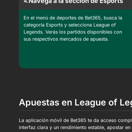
Navega a la sección de Esports
4.
En el menú de deportes de Bet365, busca la
categoría Esports y selecciona League of
Legends. Verás los partidos disponibles con
sus respectivos mercados de apuesta.
Apuestas en League of Le
La aplicación móvil de Bet365 te da acceso compl
interfaz clara y un rendimiento estable, apostar