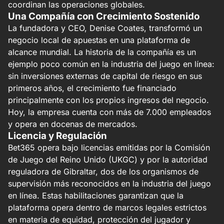
coordinan las operaciones globales.
Una Compañía con Crecimiento Sostenido
La fundadora y CEO, Denise Coates, transformó un
negocio local de apuestas en una plataforma de
alcance mundial. La historia de la compañía es un
ejemplo poco común en la industria del juego en línea:
sin inversiones externas de capital de riesgo en sus
primeros años, el crecimiento fue financiado
principalmente con los propios ingresos del negocio.
Hoy, la empresa cuenta con más de 7.000 empleados
y opera en docenas de mercados.
Licencia y Regulación
Bet365 opera bajo licencias emitidas por la Comisión
de Juego del Reino Unido (UKGC) y por la autoridad
reguladora de Gibraltar, dos de los organismos de
supervisión más reconocidos en la industria del juego
en línea. Estas habilitaciones garantizan que la
plataforma opera dentro de marcos legales estrictos
en materia de equidad, protección del jugador y