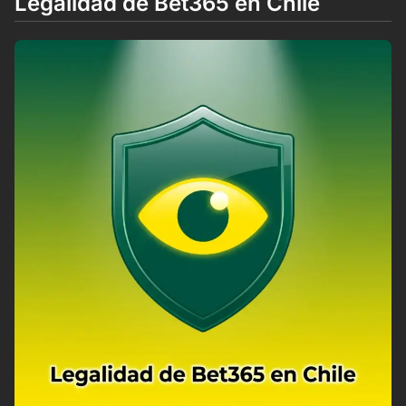
Legalidad de Bet365 en Chile