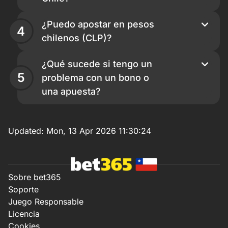
¿Puedo apostar en pesos
chilenos (CLP)?
¿Qué sucede si tengo un
problema con un bono o
una apuesta?
Updated:
Mon, 13 Apr 2026 11:30:24
Sobre bet365
Soporte
Juego Responsable
Licencia
Cookies