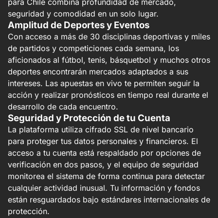
para Chile combina profundidad de mercado,
seguridad y comodidad en un solo lugar.
Amplitud de Deportes y Eventos
Con acceso a más de 30 disciplinas deportivas y miles
de partidos y competiciones cada semana, los
aficionados al fútbol, tenis, básquetbol y muchos otros
deportes encontrarán mercados adaptados a sus
intereses. Las apuestas en vivo te permiten seguir la
acción y realizar pronósticos en tiempo real durante el
desarrollo de cada encuentro.
Seguridad y Protección de tu Cuenta
La plataforma utiliza cifrado SSL de nivel bancario
para proteger tus datos personales y financieros. El
acceso a tu cuenta está respaldado por opciones de
verificación en dos pasos, y el equipo de seguridad
monitorea el sistema de forma continua para detectar
cualquier actividad inusual. Tu información y fondos
están resguardados bajo estándares internacionales de
protección.