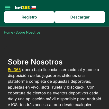
Registro
Descargar
Home
Sobre Nosotros
Sobre Nosotros
Bet365
opera bajo licencia internacional y pone a
disposición de los jugadores chilenos una
plataforma completa de apuestas deportivas,
apuestas en vivo, slots, ruleta y blackjack. Con
cobertura de cientos de eventos deportivos cada
día y una aplicación móvil disponible para Android
e iOS, tendrás acceso a todo desde cualquier