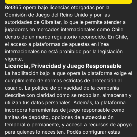
Bet365 opera bajo licencias otorgadas por la
Comisión de Juego del Reino Unido y por las
autoridades de Gibraltar, lo que le permite atender a
jugadores en mercados internacionales como Chile
dentro de un marco regulatorio reconocido. En Chile,
el acceso a plataformas de apuestas en línea
internacionales no está prohibido por la legislación
vigente.
Licencia, Privacidad y Juego Responsable
La habilitación bajo la que opera la plataforma exige el
cumplimiento de normas estrictas de protección al
usuario. La política de privacidad de la compañía
describe con claridad cómo se recopilan, almacenan y
utilizan tus datos personales. Además, la plataforma
incorpora herramientas de juego responsable como
límites de depósito, opciones de autoexclusión
temporal o permanente, y acceso a recursos de apoyo
para quienes lo necesiten. Podés configurar estas