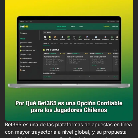
Preguntas Frecuentes
Bet365 es una de las plataformas de apuestas en línea
con mayor trayectoria a nivel global, y su propuesta